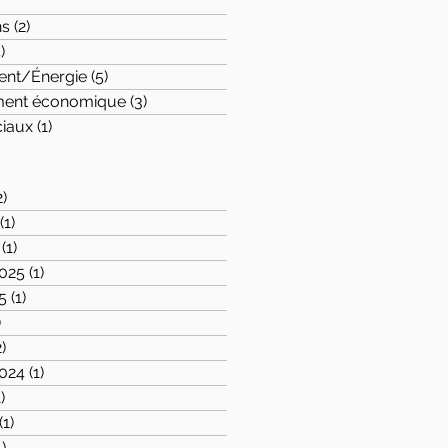
osts
ns
(2)
2 posts
)
4 posts
ent/Énergie
(5)
5 posts
ent économique
(3)
3 posts
ciaux
(1)
1 post
2)
2 posts
(1)
1 post
(1)
1 post
025
(1)
1 post
5
(1)
1 post
)
1 post
2)
2 posts
024
(1)
1 post
1)
1 post
(1)
1 post
1)
1 post