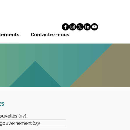
alements
Contactez-nous
ES
ouvelles
(97)
97 posts
u gouvernement
(19)
19 posts