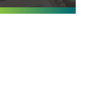
Suivez-nous sur les réseaux sociaux
Vous souhaitez obtenir les dernières
nouvelles et informations du Bureau
du vérificateur général du Manitoba?
Suivez-nous sur les médias sociaux.