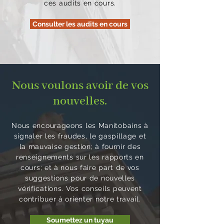
ces audits en cours.
Consulter les audits en cours
Nous voulons avoir de vos
nouvelles.
Nous encourageons les Manitobains à
signaler les fraudes, le gaspillage et
la mauvaise gestion; à fournir des
renseignements sur les rapports en
cours; et à nous faire part de vos
suggestions pour de nouvelles
vérifications. Vos conseils peuvent
contribuer à orienter notre travail.
Soumettez un tuyau