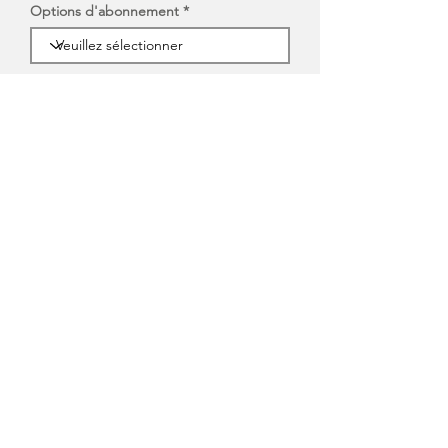
Options d'abonnement
J'accepte de recevoir des courriels du
Bureau du vérificateur général du
Manitoba et je comprends que je
peux me désabonner à tout moment.
S'ABONNER
À propos
de nous
À propos de nous
Histoire