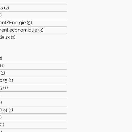
osts
ns
(2)
2 posts
)
4 posts
ent/Énergie
(5)
5 posts
ent économique
(3)
3 posts
ciaux
(1)
1 post
2)
2 posts
(1)
1 post
(1)
1 post
025
(1)
1 post
5
(1)
1 post
)
1 post
2)
2 posts
024
(1)
1 post
1)
1 post
(1)
1 post
1)
1 post