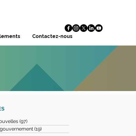
alements
Contactez-nous
ES
ouvelles
(97)
97 posts
u gouvernement
(19)
19 posts