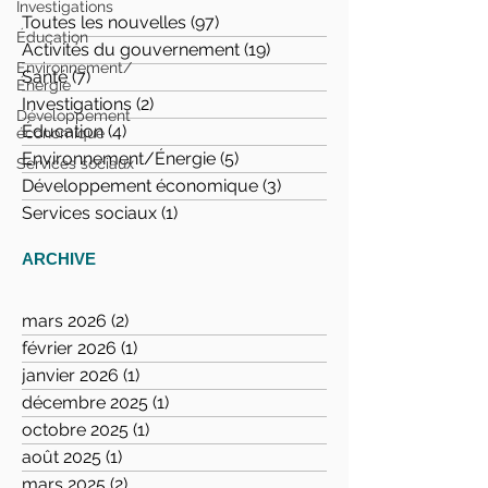
Investigations
constate des insuffisances
Toutes les nouvelles
(97)
97 posts
Éducation
dans la gestion des foyers
Activités du gouvernement
(19)
19 posts
Environnement/
nourriciers du MB
Santé
(7)
7 posts
Énergie
Investigations
(2)
2 posts
Développement
WINNIPEG – Le Manitoba ne dispose pas
Éducation
(4)
4 posts
économique
de systèmes adéquats pour garantir un
Environnement/Énergie
(5)
5 posts
Services sociaux
financement suffisant et approprié des
Développement économique
(3)
3 posts
services de foyers...
Services sociaux
(1)
1 post
ARCHIVE
mars 2026
(2)
2 posts
février 2026
(1)
1 post
janvier 2026
(1)
1 post
décembre 2025
(1)
1 post
octobre 2025
(1)
1 post
août 2025
(1)
1 post
mars 2025
(2)
2 posts