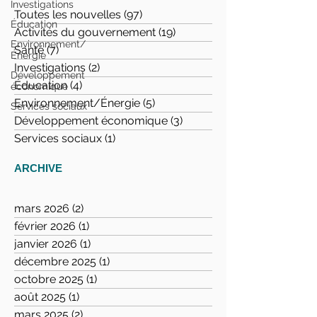
Investigations
réserve son opinion d’audit sur
Toutes les nouvelles
(97)
97 posts
Éducation
les états financiers du
Activités du gouvernement
(19)
19 posts
Environnement/
gouvernement pour
Santé
(7)
7 posts
Énergie
Investigations
(2)
2 posts
Développement
WINNIPEG – Le vérificateur général Norm
Éducation
(4)
4 posts
économique
Ricard a inclus deux réserves dans son
Environnement/Énergie
(5)
5 posts
Services sociaux
opinion d'audit sur les états financiers
Développement économique
(3)
3 posts
résumés du...
Services sociaux
(1)
1 post
ARCHIVE
mars 2026
(2)
2 posts
février 2026
(1)
1 post
janvier 2026
(1)
1 post
décembre 2025
(1)
1 post
octobre 2025
(1)
1 post
août 2025
(1)
1 post
mars 2025
(2)
2 posts