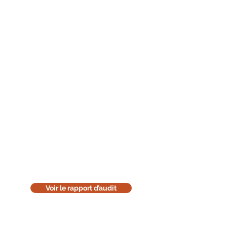
Lisez le rapport d'audit
Téléchargez la version en ligne de
notre rapport d'audit. Cette version
est uniquement informative. Pensez
à l'environnement : réfléchissez
avant de l'imprimer.
Voir le rapport d’audit