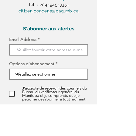
Tél. : 204-945-3351
citizen.concens@oag.mb.ca
S'abonner aux alertes
Email Address
Options d'abonnement
J'accepte de recevoir des courriels du
Bureau du vérificateur général du
Manitoba et je comprends que je
peux me désabonner à tout moment.
S'ABONNER