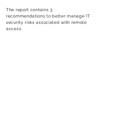
The report contains 3
recommendations to better manage IT
security risks associated with remote
access.
Lisez le rapport d'audit
Téléchargez la version en ligne de
notre rapport d'audit. Cette version
est uniquement informative. Pensez