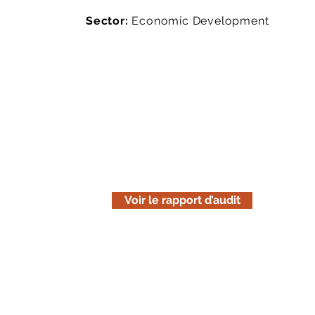
Sector:
Economic Development
Lisez le rapport d'audit
Téléchargez la version en ligne de n
est uniquement informative. Pensez 
avant de l'imprimer.
Voir le rapport d’audit