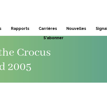
s
Rapports
Carrières
Nouvelles
Sign
S'abonner
the Crocus
d 2005