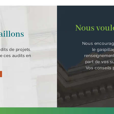
Nous voulo
aillons
Nous encourage
its de projets.
le gaspill
e ces audits en
renseignements
part de vos s
Vos conseils p
s