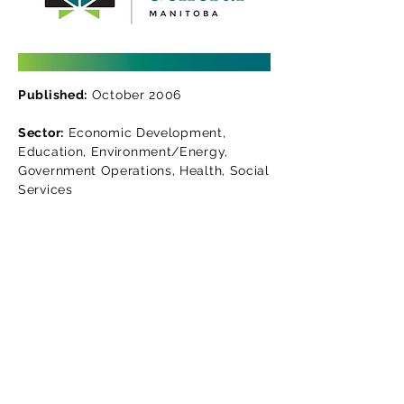
Published:
October 2006
Sector:
Economic Development,
Education, Environment/Energy,
Government Operations, Health, Social
Services
Lisez le rapport d'audit
Téléchargez la version en ligne de
notre rapport d'audit. Cette version
est uniquement informative. Pensez
à l'environnement : réfléchissez
avant de l'imprimer.