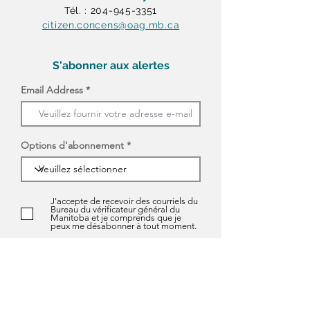
Tél. : 204-945-3351
citizen.concens@oag.mb.ca
S'abonner aux alertes
Email Address
Options d'abonnement
J'accepte de recevoir des courriels du
Bureau du vérificateur général du
Manitoba et je comprends que je
peux me désabonner à tout moment.
S'ABONNER