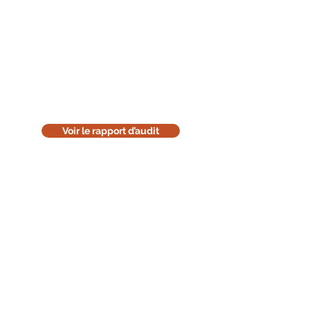
Lisez le rapport d'audit
Téléchargez la version en ligne de
notre rapport d'audit. Cette version
est uniquement informative. Pensez
à l'environnement : réfléchissez
avant de l'imprimer.
Voir le rapport d’audit