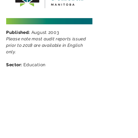
Published:
August 2003
Please note most audit reports issued
prior to 2018 are available in English
only.
Sector:
Education
Lisez le rapport d'audit
Téléchargez la version en ligne de
notre rapport d'audit. Cette version
est uniquement informative. Pensez
à l'environnement : réfléchissez
avant de l'imprimer.