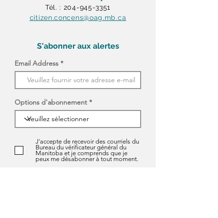
Tél. : 204-945-3351
citizen.concens@oag.mb.ca
S'abonner aux alertes
Email Address
Options d'abonnement
J'accepte de recevoir des courriels du
Bureau du vérificateur général du
Manitoba et je comprends que je
peux me désabonner à tout moment.
S'ABONNER