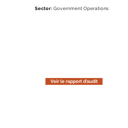
Sector:
Government Operations
Lisez le rapport d'audit
Téléchargez la version en ligne de n
est uniquement informative. Pensez 
avant de l'imprimer.
Voir le rapport d’audit