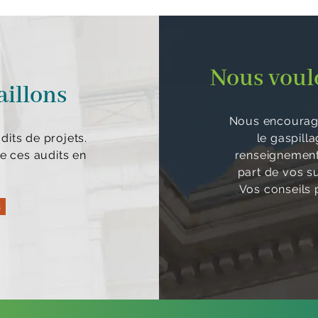
Nous voulo
aillons
Nous encourage
its de projets.
le gaspill
e ces audits en
renseignements
part de vos s
Vos conseils p
s