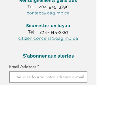
Renseignements généraux
Tél. : 204-945-3790
contact@oag.mb.ca
Soumettez un tuyau
Tél. : 204-945-3351
citizen.concens@oag.mb.ca
S'abonner aux alertes
Email Address
Options d'abonnement
J'accepte de recevoir des courriels du
Bureau du vérificateur général du
Manitoba et je comprends que je
peux me désabonner à tout moment.