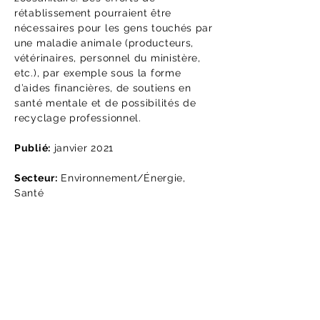
rétablissement pourraient être
nécessaires pour les gens touchés par
une maladie animale (producteurs,
vétérinaires, personnel du ministère,
etc.), par exemple sous la forme
d’aides financières, de soutiens en
santé mentale et de possibilités de
recyclage professionnel.
Publié:
janvier 2021
Secteur:
Environnement/Énergie,
Santé
Lisez le rapport d'audit
Téléchargez la version en ligne de
notre rapport d'audit. Cette version
est uniquement informative. Pensez