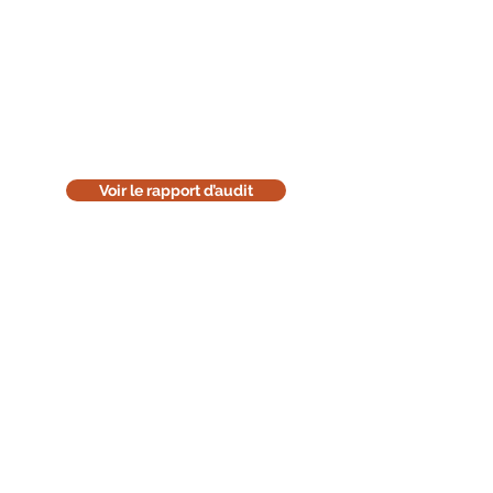
Lisez le rapport d'audit
Téléchargez la version en ligne de
notre rapport d'audit. Cette version
est uniquement informative. Pensez
à l'environnement : réfléchissez
avant de l'imprimer.
Voir le rapport d’audit