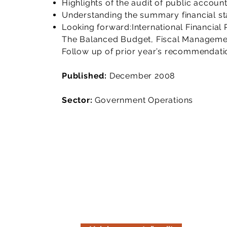
Highlights of the audit of public accoun
Understanding the summary financial s
Looking forward:International Financial
The Balanced Budget, Fiscal Managemen
Follow up of prior year’s recommendati
Published:
December 2008
Sector:
Government Operations
Lisez le rapport d'audit
Téléchargez la version en ligne de n
est uniquement informative. Pensez 
avant de l'imprimer.