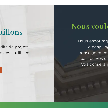
Nous voulo
aillons
Nous encourage
its de projets.
le gaspill
e ces audits en
renseignements
part de vos s
Vos conseils p
s