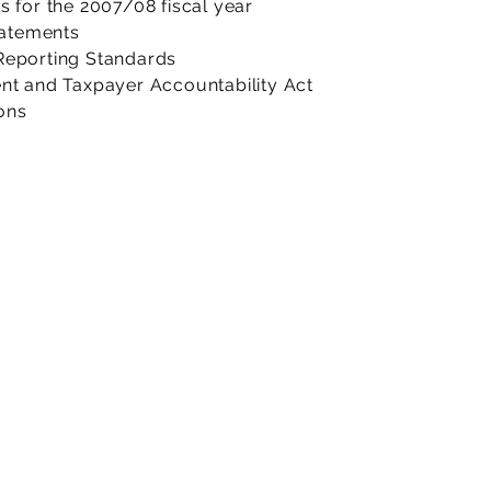
ts for the 2007/08 fiscal year
tatements
 Reporting Standards
t and Taxpayer Accountability Act
ons
otre rapport d'audit. Cette version
à l'environnement : réfléchissez