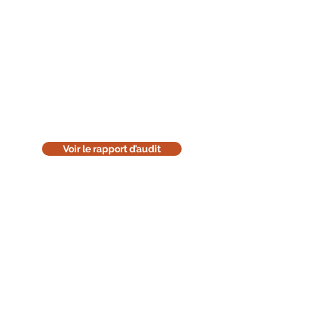
Lisez le rapport d'audit
Téléchargez la version en ligne de
notre rapport d'audit. Cette version
est uniquement informative. Pensez
à l'environnement : réfléchissez
avant de l'imprimer.
Voir le rapport d’audit