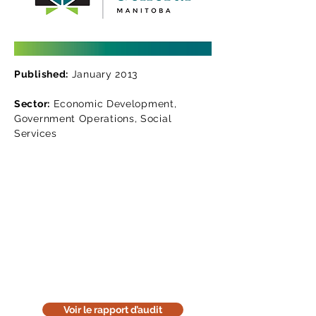
Published:
January 2013
Sector:
Economic Development,
Government Operations, Social
Services
Lisez le rapport d'audit
Téléchargez la version en ligne de
notre rapport d'audit. Cette version
est uniquement informative. Pensez
à l'environnement : réfléchissez
avant de l'imprimer.
Voir le rapport d’audit