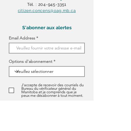
Tél. : 204-945-3351
citizen.concens@oag.mb.ca
S'abonner aux alertes
Email Address
Options d'abonnement
J'accepte de recevoir des courriels du
Bureau du vérificateur général du
Manitoba et je comprends que je
peux me désabonner à tout moment.
S'ABONNER