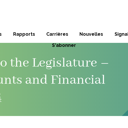
s
Rapports
Carrières
Nouvelles
Sign
S'abonner
o the Legislature –
unts and Financial
4