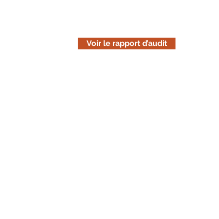
est uniquement informative. Pensez 
avant de l'imprimer.
Voir le rapport d’audit