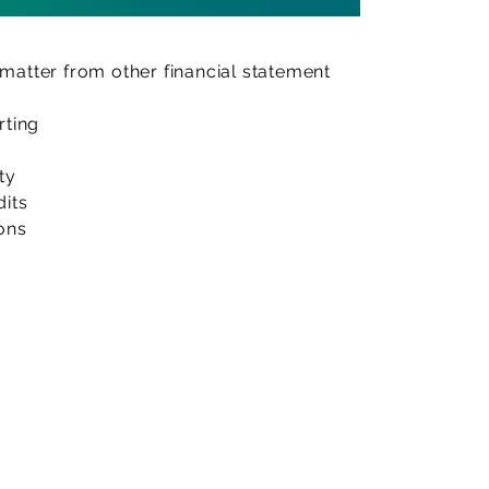
matter from other financial statement
rting
ty
dits
ons
otre rapport d'audit. Cette version