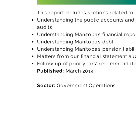
This report includes sections related to:
Understanding the public accounts and 
audits
Understanding Manitoba’s financial repo
Understanding Manitoba’s debt
Understanding Manitoba’s pension liabili
Matters from our financial statement au
Follow up of prior years’ recommendati
Published:
March 2014
Sector:
Government Operations
Lisez le rapport d'audit
Téléchargez la version en ligne de n