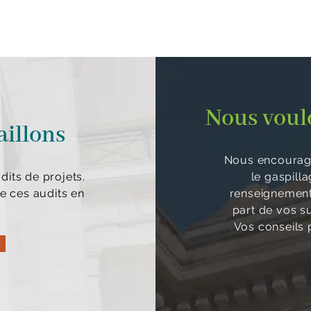
Nous voulo
aillons
Nous encourage
its de projets.
le gaspill
e ces audits en
renseignements
part de vos s
Vos conseils p
s