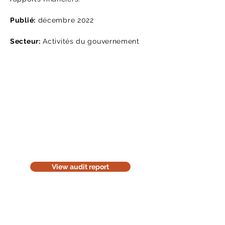
Publié:
décembre 2022
Secteur:
Activités du gouvernement
Read the audit report
Download a website version of our
audit report. The website version is
for information purposes only. Be
considerate of the environment;
think before you print it.
View audit report