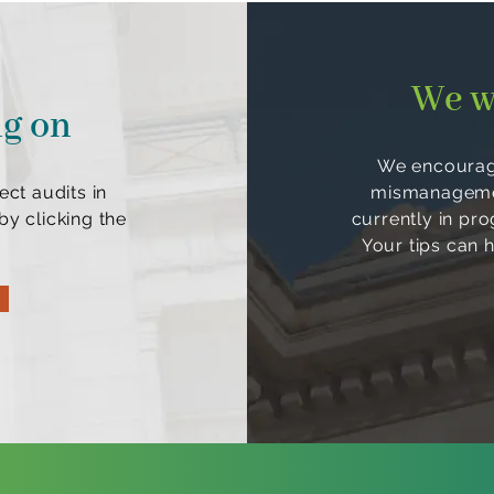
We w
ng on
We encourage
ect audits in
mismanagement
y clicking the
currently in pr
Your tips can 