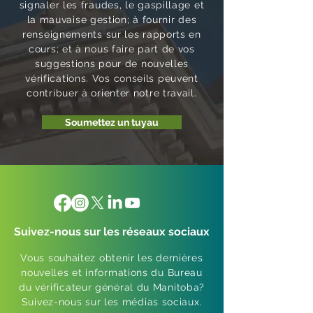
sont
gard
signaler les fraudes, le gaspillage et
des
d entre
le
inad
e
la mauvaise gestion; à fournir des
problè
le
rapport
renseignements sur les rapports en
équa
d’enf
mes de
Canada
de suivi
cours; et à nous faire part de vos
ts
ants
sécurit
et le
compr
suggestions pour de nouvelles
é ou à
Manito
end
vérifications. Vos conseils peuvent
des
ba sur
l’état
contribuer à orienter notre travail.
perturb
l’appren
d’avanc
Soumettez un tuyau
ations
tissage
ement
des
et la
de 57
service
garde
recom
s
des
mandat
gouver
jeunes
ions
nement
enfants
tirées
aux.
à
de six
Suivez-nous sur les réseaux sociaux
C’est ce
l’échelle
rapport
qu’a
du
s
Vous souhaitez obtenir les dernières
nouvelles et informations du Bureau
constat
Canada
publiés
du vérificateur général du Manitoba?
é le
(l’Accor
en 2021
Suivez-nous sur les médias sociaux.
vérificat
d),
et 2023.