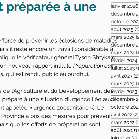
t préparée à une
janvier 2026
décembre 2
octobre 202
août 2025
(1
mars 2025
(
’efforce de prévenir les éclosions de maladies 
décembre 2
ais il reste encore un travail considérable à 
mars 2024
(
plique le vérificateur général Tyson Shtykalo. 
février 2024
un nouveau rapport intitulé 
Préparation aux 
juillet 2023
(
es
, qui est rendu public aujourd’hui.
avril 2023
(1)
mars 2023
(
ère de l’Agriculture et du Développement des 
février 2023
t préparé à une situation d’urgence liée aux 
décembre 2
octobre 202
 appelée « urgence zoosanitaire »). Le 
avril 2022
(2)
a Province a pris des mesures pour prévenir 
mars 2022
(1
ais que les efforts de préparation sont 
août 2021
(1)
juin 2021
(2)
2