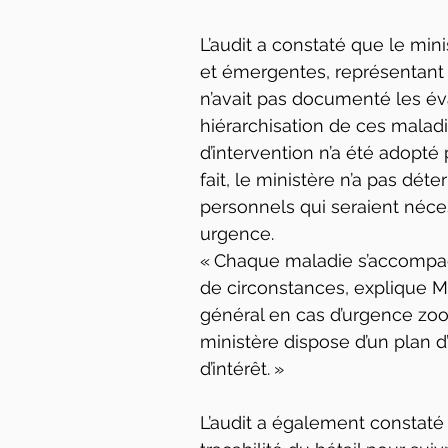
L’audit a constaté que le min
et émergentes, représentant u
n’avait pas documenté les éva
hiérarchisation de ces maladi
d’intervention n’a été adopté 
fait, le ministère n’a pas dét
personnels qui seraient néces
urgence.
« Chaque maladie s’accompag
de circonstances, explique M.
général en cas d’urgence zoo
ministère dispose d’un plan 
d’intérêt. »
L’audit a également constaté