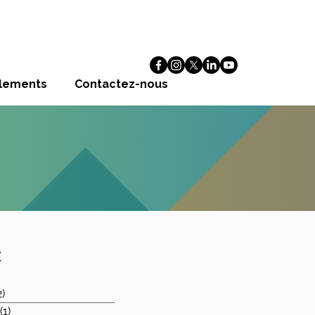
alements
Contactez-nous
E
2)
2 posts
(1)
1 post