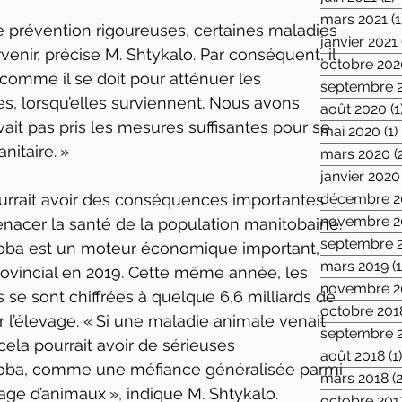
mars 2021
(1
 prévention rigoureuses, certaines maladies 
janvier 2021
enir, précise M. Shtykalo. Par conséquent, il 
octobre 202
comme il se doit pour atténuer les 
septembre 
s, lorsqu’elles surviennent. Nous avons 
août 2020
(1
vait pas pris les mesures suffisantes pour se 
mai 2020
(1)
nitaire. »
mars 2020
(
janvier 2020
urrait avoir des conséquences importantes 
décembre 2
novembre 2
acer la santé de la population manitobaine. 
septembre 
toba est un moteur économique important, 
mars 2019
(1
rovincial en 2019. Cette même année, les 
novembre 2
 se sont chiffrées à quelque 6,6 milliards de 
octobre 201
ur l’élevage. « Si une maladie animale venait 
septembre 
 cela pourrait avoir de sérieuses 
août 2018
(1
oba, comme une méfiance généralisée parmi 
mars 2018
(2
age d’animaux », indique M. Shtykalo.
octobre 201