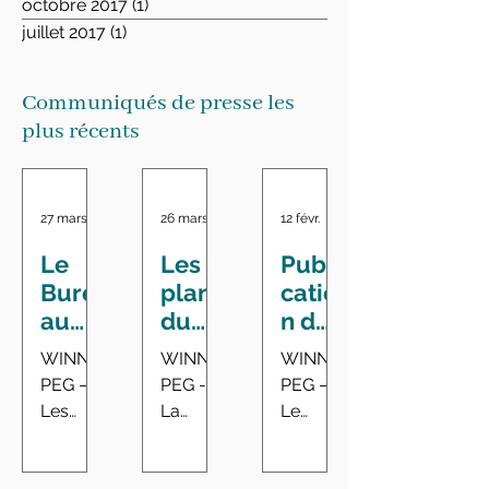
octobre 2017
(1)
1 post
juillet 2017
(1)
1 post
Communiqués de presse les
plus récents
27 mars
26 mars
12 févr.
Le
Les
Publi
Bure
plans
catio
au
du
n du
du
Mani
rapp
WINNI
WINNI
WINNI
vérifi
toba
ort
PEG –
PEG -
PEG –
cate
ne
annu
Les
La
Le
ur
suffis
el de
pratiqu
Provinc
vérificat
géné
ent
suivi
es de
e du
eur