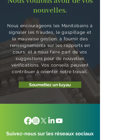
Nous voulons avoir de vos
pourrai
en
t
de
servi
nouvelles.
t
vertu
émises
laPro
ces
donner
de
. Cette
vince
de
lieu à
l’Accor
année,
Nous encourageons les Manitobains à
sont
gard
signaler les fraudes, le gaspillage et
des
d entre
le
inad
e
la mauvaise gestion; à fournir des
problè
le
rapport
renseignements sur les rapports en
équa
d’enf
mes de
Canada
de suivi
cours; et à nous faire part de vos
ts
ants
sécurit
et le
compr
suggestions pour de nouvelles
é ou à
Manito
end
vérifications. Vos conseils peuvent
des
ba sur
l’état
contribuer à orienter notre travail.
perturb
l’appren
d’avanc
Soumettez un tuyau
ations
tissage
ement
des
et la
de 57
service
garde
recom
s
des
mandat
gouver
jeunes
ions
nement
enfants
tirées
aux.
à
de six
Suivez-nous sur les réseaux sociaux
C’est ce
l’échelle
rapport