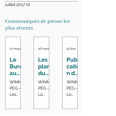
juillet 2017
(1)
1 post
Communiqués de presse les
plus récents
27 mars
26 mars
12 févr.
Le
Les
Publi
Bure
plans
catio
au
du
n du
du
Mani
rapp
WINNI
WINNI
WINNI
vérifi
toba
ort
PEG –
PEG -
PEG –
cate
ne
annu
Les
La
Le
ur
suffis
el de
pratiqu
Provinc
vérificat
géné
ent
suivi
es de
e du
eur
ral
pas
du
gestion
Manito
général