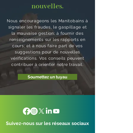
de
servi
nouvelles.
t
vertu
émises
laPro
ces
donner
de
. Cette
vince
de
lieu à
l’Accor
année,
Nous encourageons les Manitobains à
sont
gard
signaler les fraudes, le gaspillage et
des
d entre
le
inad
e
la mauvaise gestion; à fournir des
problè
le
rapport
renseignements sur les rapports en
équa
d’enf
mes de
Canada
de suivi
cours; et à nous faire part de vos
ts
ants
sécurit
et le
compr
suggestions pour de nouvelles
é ou à
Manito
end
vérifications. Vos conseils peuvent
des
ba sur
l’état
contribuer à orienter notre travail.
perturb
l’appren
d’avanc
Soumettez un tuyau
ations
tissage
ement
des
et la
de 57
service
garde
recom
s
des
mandat
gouver
jeunes
ions
nement
enfants
tirées
aux.
à
de six
Suivez-nous sur les réseaux sociaux
C’est ce
l’échelle
rapport